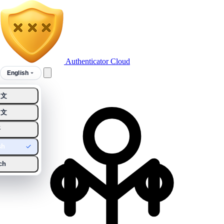
Authenticator Cloud
English
中文
中文
語
sh
ch