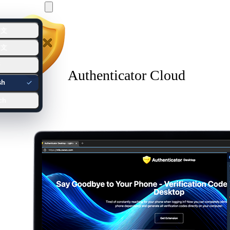
English
中文
中文
語
Authenticator Cloud
sh
ch