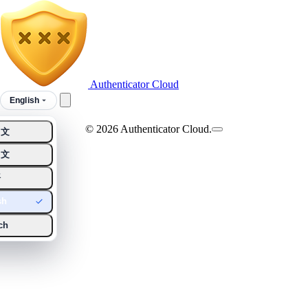
Authenticator Cloud
English
© 2026 Authenticator Cloud.
中文
中文
語
sh
ch